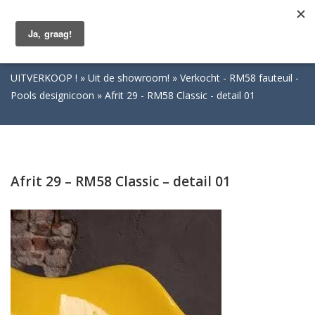
Togg
navig
UITVERKOOP !
Uit de showroom!
Verkocht - RM58 fauteuil -
Pools designicoon
Afrit 29 - RM58 Classic - detail 01
Afrit 29 – RM58 Classic – detail 01