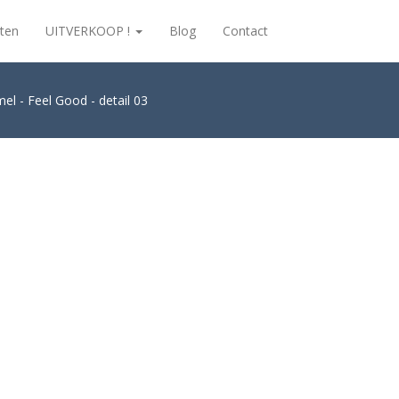
ten
UITVERKOOP !
Blog
Contact
mel - Feel Good - detail 03