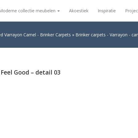
Moderne collectie meubelen
Akoestiek
Inspiratie
Projec
ed Varrayon Camel - Brinker Carpets
Brinker carpets - Varrayon - ca
 Feel Good – detail 03