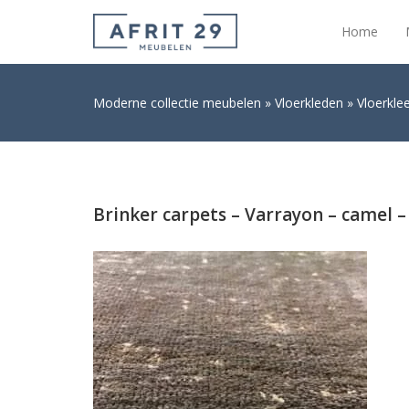
Home
Moderne collectie meubelen
Vloerkleden
Vloerkle
Brinker carpets – Varrayon – camel –