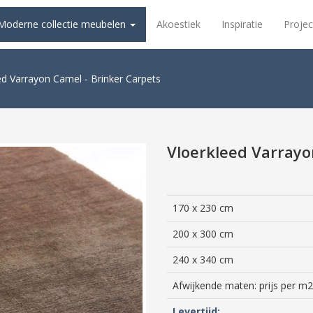
Moderne collectie meubelen
Akoestiek
Inspiratie
Projec
ed Varrayon Camel - Brinker Carpets
Vloerkleed Varrayo
170 x 230 cm
200 x 300 cm
240 x 340 cm
Afwijkende maten: prijs per m2
Levertijd: