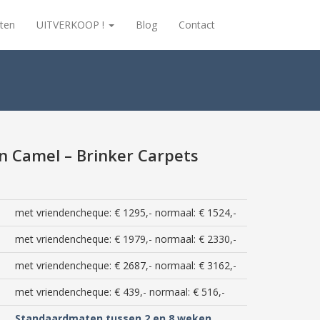
ten
UITVERKOOP !
Blog
Contact
n Camel – Brinker Carpets
met vriendencheque: € 1295,- normaal: € 1524,-
met vriendencheque: € 1979,- normaal: € 2330,-
met vriendencheque: € 2687,- normaal: € 3162,-
met vriendencheque: € 439,- normaal: € 516,-
Standaardmaten tussen 2 en 8 weken