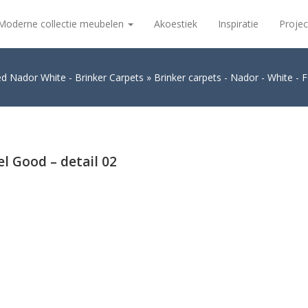
Moderne collectie meubelen
Akoestiek
Inspiratie
Projec
ed Nador White - Brinker Carpets
Brinker carpets - Nador - White - F
el Good – detail 02