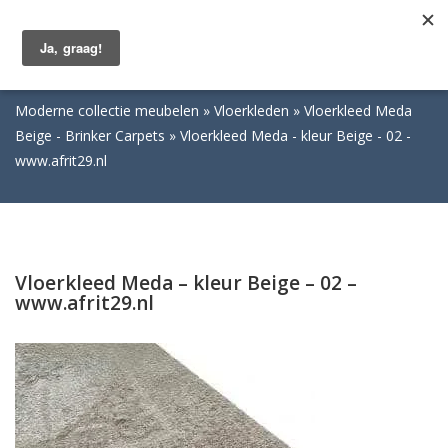
Togg
navig
Moderne collectie meubelen
Vloerkleden
Vloerkleed Meda
Beige - Brinker Carpets
Vloerkleed Meda - kleur Beige - 02 -
www.afrit29.nl
Vloerkleed Meda – kleur Beige – 02 –
www.afrit29.nl