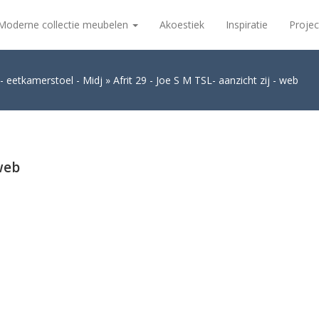
Moderne collectie meubelen
Akoestiek
Inspiratie
Projec
- eetkamerstoel - Midj
Afrit 29 - Joe S M TSL- aanzicht zij - web
 web