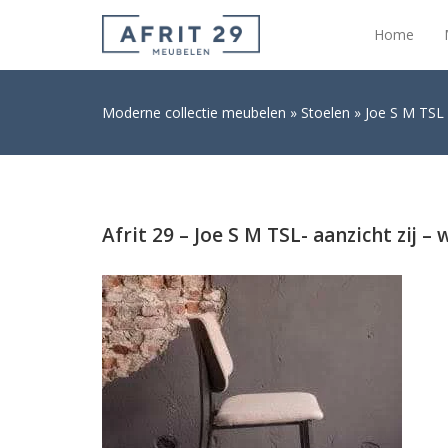
Home
Moderne collectie meubelen
Stoelen
Joe S M TSL 
Afrit 29 – Joe S M TSL- aanzicht zij –