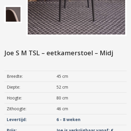
Joe S M TSL – eetkamerstoel – Midj
Breedte:
45 cm
Diepte:
52 cm
Hoogte:
80 cm
Zithoogte:
46 cm
Levertijd:
6 - 8 weken
Prijs:
Joe is verkrijgbaar vanaf: €