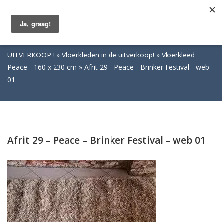
Togg
navig
UITVERKOOP !
Vloerkleden in de uitverkoop!
Vloerkleed
Peace - 160 x 230 cm
Afrit 29 - Peace - Brinker Festival - web
01
Afrit 29 – Peace – Brinker Festival – web 01