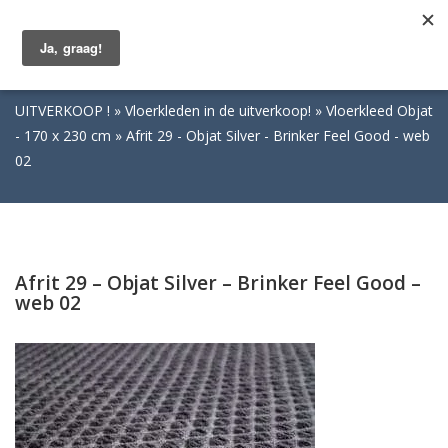
Togg
navig
UITVERKOOP !
Vloerkleden in de uitverkoop!
Vloerkleed Objat
- 170 x 230 cm
Afrit 29 - Objat Silver - Brinker Feel Good - web
02
Afrit 29 – Objat Silver – Brinker Feel Good –
web 02