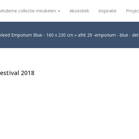
Moderne collectie meubelen
Akoestiek
Inspiratie
Projec
kleed Emporium Blue - 160 x 230 cm
afrit 29 -emporium - blue - deta
festival 2018