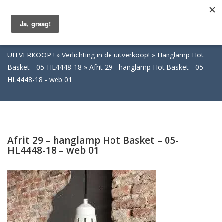
Togg
navig
UITVERKOOP !
Verlichting in de uitverkoop!
Hanglamp Hot
Basket - 05-HL4448-18
Afrit 29 - hanglamp Hot Basket - 05-
HL4448-18 - web 01
Afrit 29 – hanglamp Hot Basket – 05-
HL4448-18 – web 01