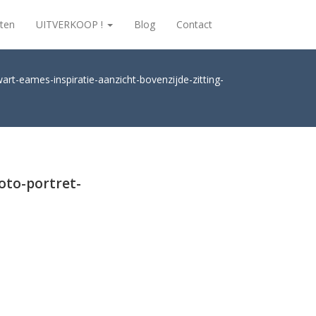
ten
UITVERKOOP !
Blog
Contact
-zwart-eames-inspiratie-aanzicht-bovenzijde-zitting-
foto-portret-