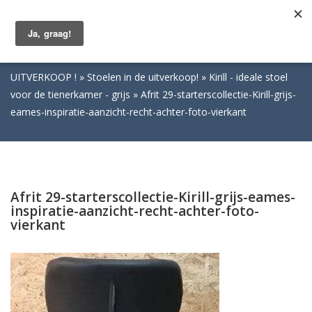
Togg
navig
UITVERKOOP !
Stoelen in de uitverkoop!
Kirill - ideale stoel
voor de tienerkamer - grijs
Afrit 29-starterscollectie-Kirill-grijs-
eames-inspiratie-aanzicht-recht-achter-foto-vierkant
Afrit 29-starterscollectie-Kirill-grijs-eames-
inspiratie-aanzicht-recht-achter-foto-
vierkant