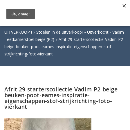
Togg
navig
UITVERKOOP !
Stoelen in de uitverkoop!
Uitverkocht - Vadim
- eetkamerstoel beige (P2)
Afrit 29-starterscollectie-Vadim-P2-
beige-beuken-poot-eames-inspiratie-eigenschappen-stof-
strijkrichting-foto-vierkant
Afrit 29-starterscollectie-Vadim-P2-beige-
beuken-poot-eames-inspiratie-
eigenschappen-stof-strijkrichting-foto-
vierkant