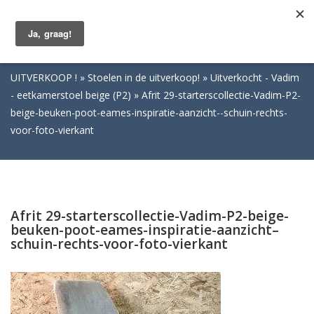
Togg
navig
UITVERKOOP !
Stoelen in de uitverkoop!
Uitverkocht - Vadim
- eetkamerstoel beige (P2)
Afrit 29-starterscollectie-Vadim-P2-
beige-beuken-poot-eames-inspiratie-aanzicht--schuin-rechts-
voor-foto-vierkant
Afrit 29-starterscollectie-Vadim-P2-beige-
beuken-poot-eames-inspiratie-aanzicht–
schuin-rechts-voor-foto-vierkant