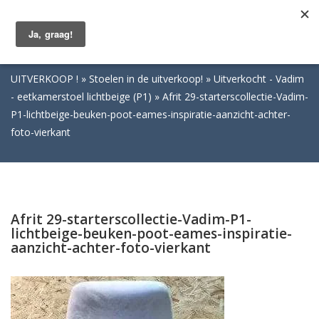
Togg
navig
UITVERKOOP !
Stoelen in de uitverkoop!
Uitverkocht - Vadim
- eetkamerstoel lichtbeige (P1)
Afrit 29-starterscollectie-Vadim-
P1-lichtbeige-beuken-poot-eames-inspiratie-aanzicht-achter-
foto-vierkant
Afrit 29-starterscollectie-Vadim-P1-
lichtbeige-beuken-poot-eames-inspiratie-
aanzicht-achter-foto-vierkant