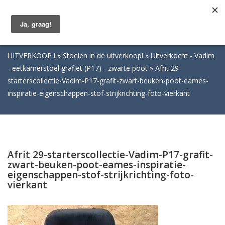
Togg
navig
UITVERKOOP !
Stoelen in de uitverkoop!
Uitverkocht - Vadim
- eetkamerstoel grafiet (P17) - zwarte poot
Afrit 29-
starterscollectie-Vadim-P17-grafit-zwart-beuken-poot-eames-
inspiratie-eigenschappen-stof-strijkrichting-foto-vierkant
Afrit 29-starterscollectie-Vadim-P17-grafit-
zwart-beuken-poot-eames-inspiratie-
eigenschappen-stof-strijkrichting-foto-
vierkant