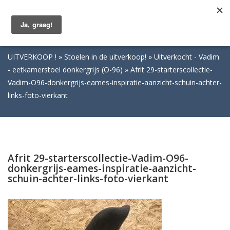
Togg
navig
UITVERKOOP !
Stoelen in de uitverkoop!
Uitverkocht - Vadim
- eetkamerstoel donkergrijs (O-96)
Afrit 29-starterscollectie-
Vadim-O96-donkergrijs-eames-inspiratie-aanzicht-schuin-achter-
links-foto-vierkant
Afrit 29-starterscollectie-Vadim-O96-
donkergrijs-eames-inspiratie-aanzicht-
schuin-achter-links-foto-vierkant