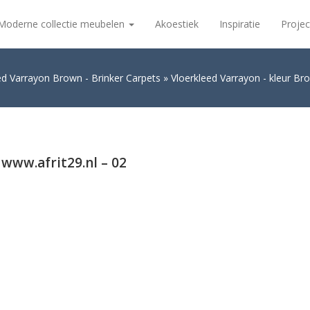
Moderne collectie meubelen
Akoestiek
Inspiratie
Projec
ed Varrayon Brown - Brinker Carpets
Vloerkleed Varrayon - kleur Bro
 www.afrit29.nl – 02