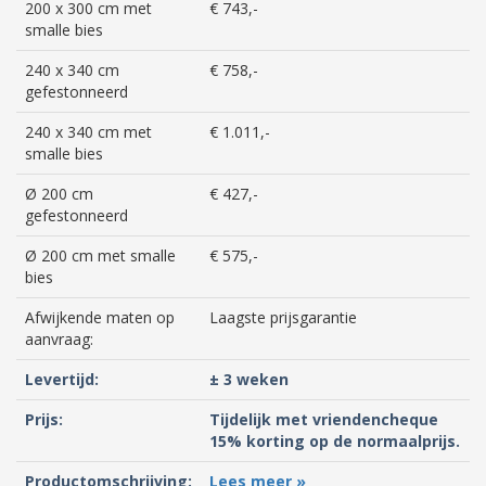
200 x 300 cm met
€ 743,-
smalle bies
240 x 340 cm
€ 758,-
gefestonneerd
240 x 340 cm met
€ 1.011,-
smalle bies
Ø 200 cm
€ 427,-
gefestonneerd
Ø 200 cm met smalle
€ 575,-
bies
Afwijkende maten op
Laagste prijsgarantie
aanvraag:
Levertijd:
± 3 weken
Prijs:
Tijdelijk met vriendencheque
15% korting op de normaalprijs.
Productomschrijving:
Lees meer »