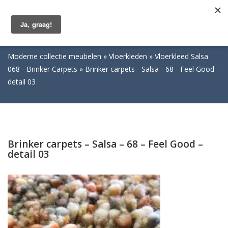
Togg
navig
Moderne collectie meubelen
Vloerkleden
Vloerkleed Salsa
068 - Brinker Carpets
Brinker carpets - Salsa - 68 - Feel Good -
detail 03
Brinker carpets – Salsa – 68 – Feel Good –
detail 03