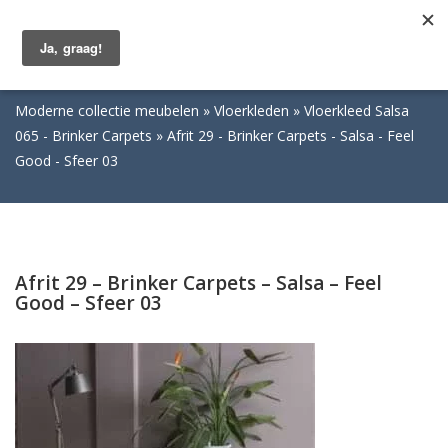
Togg
navig
Moderne collectie meubelen
Vloerkleden
Vloerkleed Salsa
065 - Brinker Carpets
Afrit 29 - Brinker Carpets - Salsa - Feel
Good - Sfeer 03
Afrit 29 – Brinker Carpets – Salsa – Feel
Good – Sfeer 03