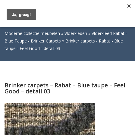
Togg
navig
Moderne collectie meubelen
Vloerkleden
Vloerkleed Rabat -
Blue Taupe - Brinker Carpets
Brinker carpets - Rabat - Blue
taupe - Feel Good - detail 03
Brinker carpets – Rabat – Blue taupe – Feel
Good – detail 03