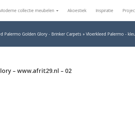
Moderne collectie meubelen
Akoestiek
Inspiratie
Projec
ed Palermo Golden Glory - Brinker Carpets
Vloerkleed Palermo - kleu
ory – www.afrit29.nl – 02