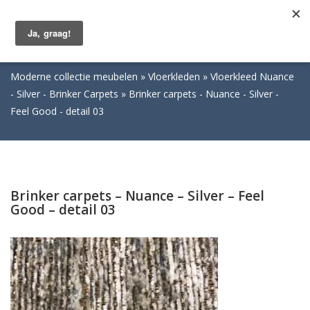
Togg
navig
Moderne collectie meubelen
Vloerkleden
Vloerkleed Nuance
- Silver - Brinker Carpets
Brinker carpets - Nuance - Silver -
Feel Good - detail 03
Brinker carpets – Nuance – Silver – Feel
Good – detail 03