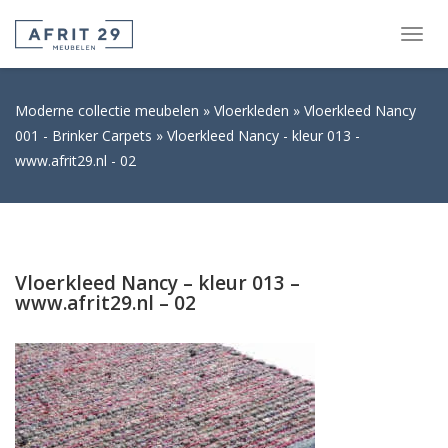
Togg
navig
Moderne collectie meubelen
Vloerkleden
Vloerkleed Nancy
001 - Brinker Carpets
Vloerkleed Nancy - kleur 013 -
www.afrit29.nl - 02
Vloerkleed Nancy – kleur 013 –
www.afrit29.nl – 02