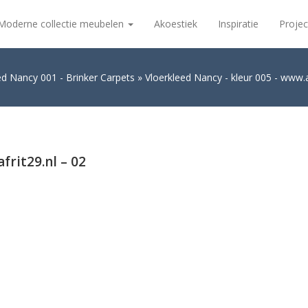
Moderne collectie meubelen
Akoestiek
Inspiratie
Projec
ed Nancy 001 - Brinker Carpets
Vloerkleed Nancy - kleur 005 - www.af
frit29.nl – 02