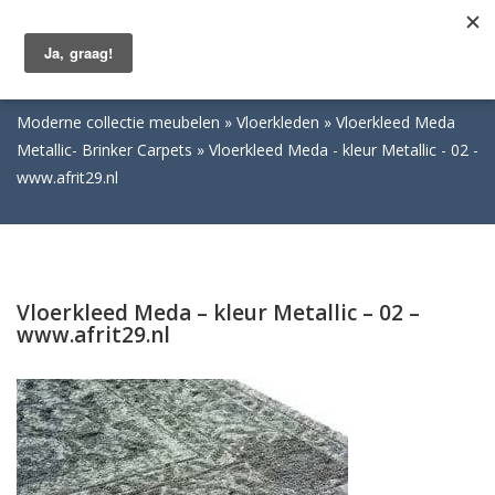
Togg
navig
Moderne collectie meubelen
Vloerkleden
Vloerkleed Meda
Metallic- Brinker Carpets
Vloerkleed Meda - kleur Metallic - 02 -
www.afrit29.nl
Vloerkleed Meda – kleur Metallic – 02 –
www.afrit29.nl