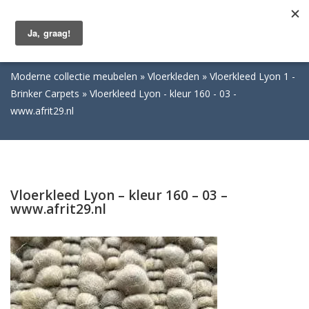
Togg
navig
Moderne collectie meubelen
Vloerkleden
Vloerkleed Lyon 1 -
Brinker Carpets
Vloerkleed Lyon - kleur 160 - 03 -
www.afrit29.nl
Vloerkleed Lyon – kleur 160 – 03 –
www.afrit29.nl