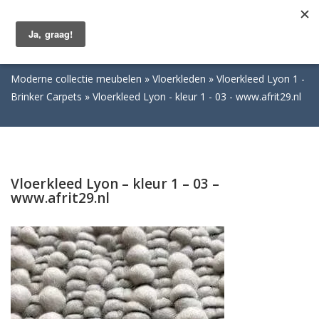
Togg
navig
Moderne collectie meubelen
Vloerkleden
Vloerkleed Lyon 1 -
Brinker Carpets
Vloerkleed Lyon - kleur 1 - 03 - www.afrit29.nl
Vloerkleed Lyon – kleur 1 – 03 –
www.afrit29.nl