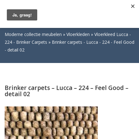
Togg
navig
Moderne collectie meubelen
Vloerkleden
Vloerkleed Lucca -
224 - Brinker Carpets
Brinker carpets - Lucca - 224 - Feel Good
- detail 02
Brinker carpets – Lucca – 224 – Feel Good –
detail 02