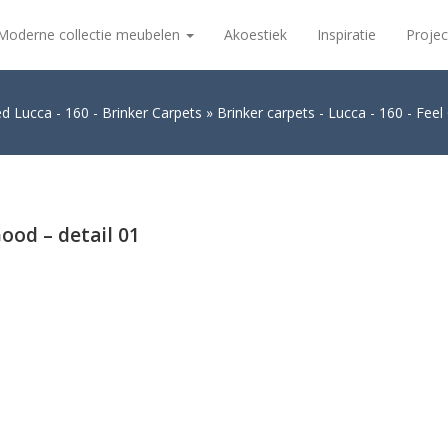
Moderne collectie meubelen
Akoestiek
Inspiratie
Projec
ed Lucca - 160 - Brinker Carpets
Brinker carpets - Lucca - 160 - Feel
Good – detail 01