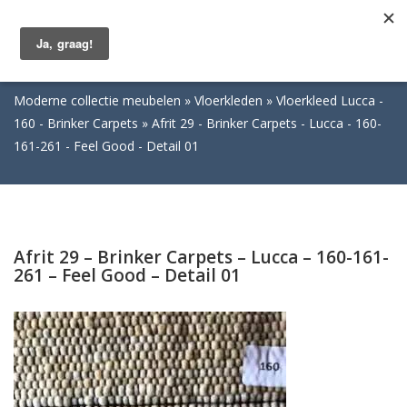
Togg
navig
Moderne collectie meubelen
Vloerkleden
Vloerkleed Lucca -
160 - Brinker Carpets
Afrit 29 - Brinker Carpets - Lucca - 160-
161-261 - Feel Good - Detail 01
Afrit 29 – Brinker Carpets – Lucca – 160-161-
261 – Feel Good – Detail 01