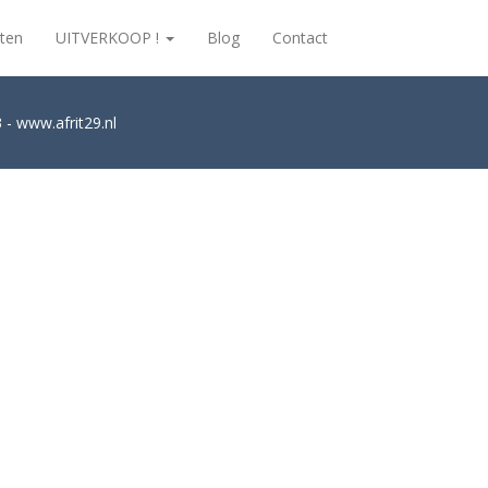
ten
UITVERKOOP !
Blog
Contact
 - www.afrit29.nl