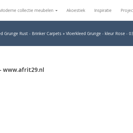
Moderne collectie meubelen
Akoestiek
Inspiratie
Projec
ed Grunge Rust - Brinker Carpets
Vloerkleed Grunge - kleur Rose - 03
– www.afrit29.nl