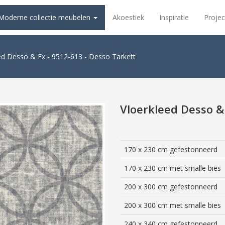
Moderne collectie meubelen
Akoestiek
Inspiratie
Projec
ed Desso & Ex - 9512-613 - Desso Tarkett
Vloerkleed Desso &
170 x 230 cm gefestonneerd
170 x 230 cm met smalle bies
200 x 300 cm gefestonneerd
200 x 300 cm met smalle bies
240 x 340 cm gefestonneerd