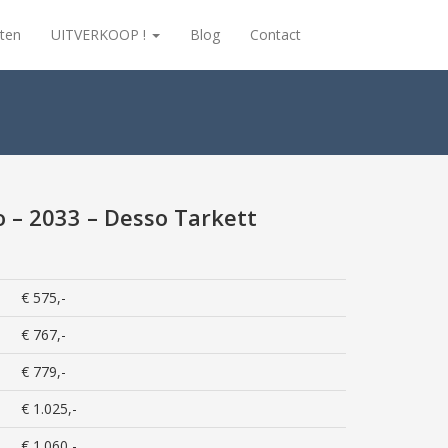
ten
UITVERKOOP !
Blog
Contact
o – 2033 – Desso Tarkett
€ 575,-
€ 767,-
€ 779,-
€ 1.025,-
€ 1.060,-