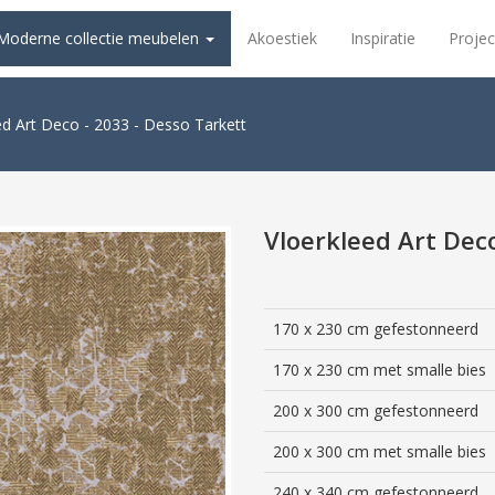
Moderne collectie meubelen
Akoestiek
Inspiratie
Projec
ed Art Deco - 2033 - Desso Tarkett
Vloerkleed Art Dec
170 x 230 cm gefestonneerd
170 x 230 cm met smalle bies
200 x 300 cm gefestonneerd
200 x 300 cm met smalle bies
240 x 340 cm gefestonneerd