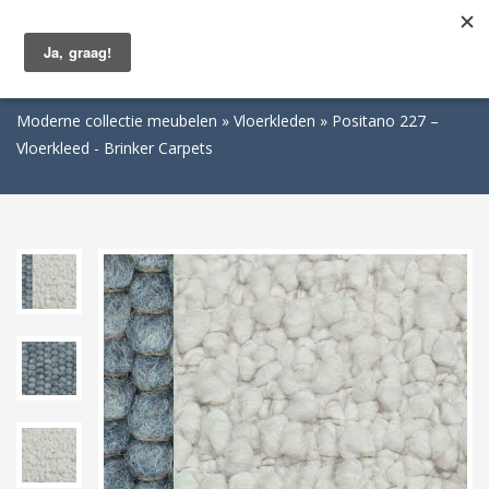
Togg
navig
Moderne collectie meubelen
Vloerkleden
Positano 227 –
Vloerkleed - Brinker Carpets