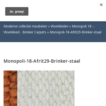
Togg
navig
Moderne collectie meubelen
Vloerkleden
Monopoli 18 –
Vloerkleed - Brinker Carpets
Monopoli-18-Afrit29-Brinker-staal
Monopoli-18-Afrit29-Brinker-staal