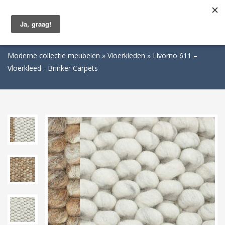
Togg
navig
Moderne collectie meubelen
Vloerkleden
Livorno 611 –
Vloerkleed - Brinker Carpets