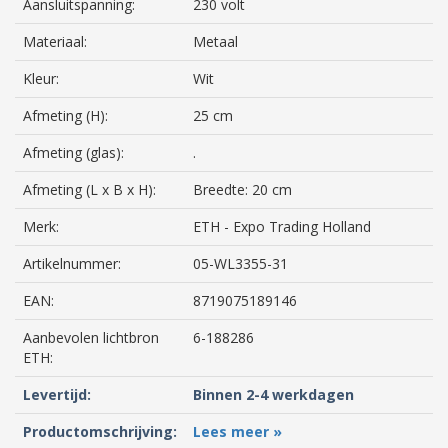
Aansluitspanning:
230 volt
Materiaal:
Metaal
Kleur:
Wit
Afmeting (H):
25 cm
Afmeting (glas):
.
Afmeting (L x B x H):
Breedte: 20 cm
Merk:
ETH - Expo Trading Holland
Artikelnummer:
05-WL3355-31
EAN:
8719075189146
Aanbevolen lichtbron
6-188286
ETH:
Levertijd:
Binnen 2-4 werkdagen
Productomschrijving:
Lees meer »