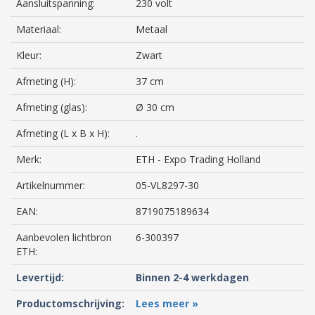
Aansluitspanning:
230 volt
Materiaal:
Metaal
Kleur:
Zwart
Afmeting (H):
37 cm
Afmeting (glas):
Ø 30 cm
Afmeting (L x B x H):
.
Merk:
ETH - Expo Trading Holland
Artikelnummer:
05-VL8297-30
EAN:
8719075189634
Aanbevolen lichtbron
6-300397
ETH:
Levertijd:
Binnen 2-4 werkdagen
Productomschrijving:
Lees meer »