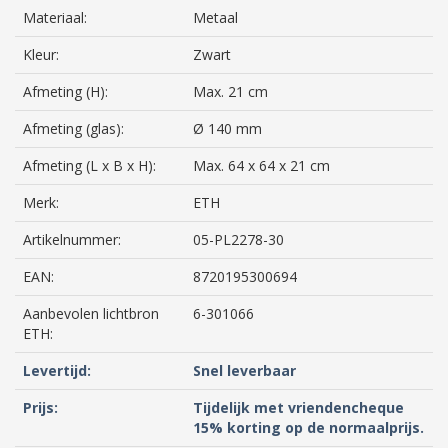
Materiaal:
Metaal
Kleur:
Zwart
Afmeting (H):
Max. 21 cm
Afmeting (glas):
Ø 140 mm
Afmeting (L x B x H):
Max. 64 x 64 x 21 cm
Merk:
ETH
Artikelnummer:
05-PL2278-30
EAN:
8720195300694
Aanbevolen lichtbron
6-301066
ETH:
Levertijd:
Snel leverbaar
Prijs:
Tijdelijk met vriendencheque
15% korting op de normaalprijs.