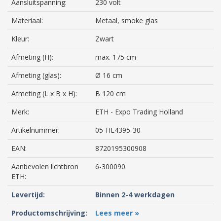
Aansluitspanning:
230 volt
Materiaal:
Metaal, smoke glas
Kleur:
Zwart
Afmeting (H):
max. 175 cm
Afmeting (glas):
Ø 16 cm
Afmeting (L x B x H):
B 120 cm
Merk:
ETH - Expo Trading Holland
Artikelnummer:
05-HL4395-30
EAN:
8720195300908
Aanbevolen lichtbron
6-300090
ETH:
Levertijd:
Binnen 2-4 werkdagen
Productomschrijving:
Lees meer »