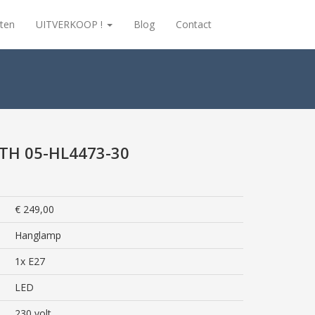
ten
UITVERKOOP !
Blog
Contact
TH 05-HL4473-30
€ 249,00
Hanglamp
1x E27
LED
230 volt