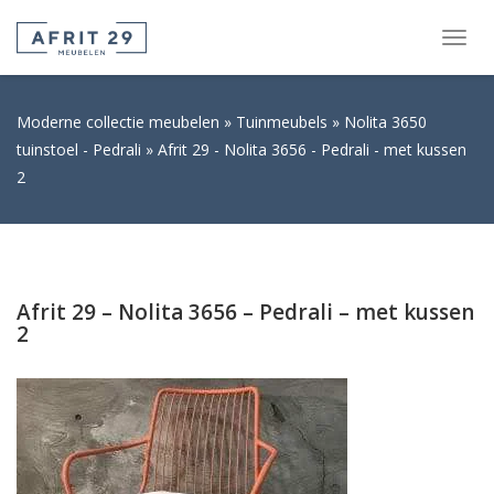
Togg
navig
Moderne collectie meubelen
Tuinmeubels
Nolita 3650
tuinstoel - Pedrali
Afrit 29 - Nolita 3656 - Pedrali - met kussen
2
Afrit 29 – Nolita 3656 – Pedrali – met kussen
2