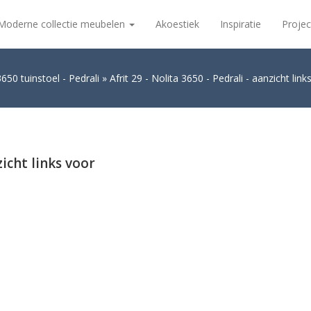
Moderne collectie meubelen
Akoestiek
Inspiratie
Projec
3650 tuinstoel - Pedrali
Afrit 29 - Nolita 3650 - Pedrali - aanzicht link
zicht links voor