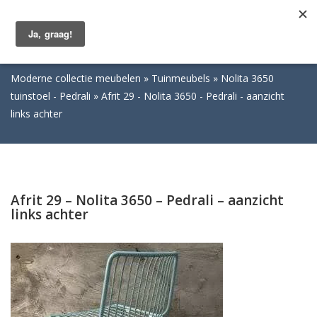
Togg
navig
Moderne collectie meubelen
Tuinmeubels
Nolita 3650
tuinstoel - Pedrali
Afrit 29 - Nolita 3650 - Pedrali - aanzicht
links achter
Afrit 29 – Nolita 3650 – Pedrali – aanzicht
links achter