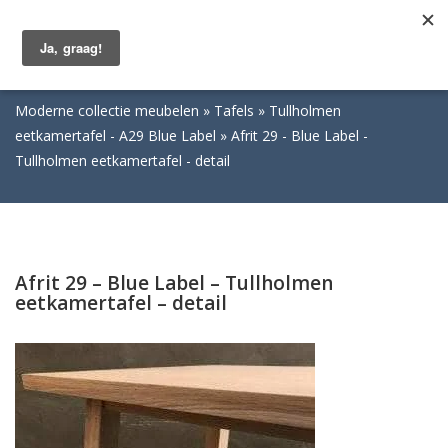
Togg
navig
Moderne collectie meubelen
Tafels
Tullholmen
eetkamertafel - A29 Blue Label
Afrit 29 - Blue Label -
Tullholmen eetkamertafel - detail
Afrit 29 – Blue Label – Tullholmen
eetkamertafel – detail