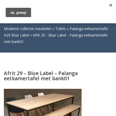
Togg
navig
Moderne collectie meubelen
Tafels
Palanga eetkamertafel -
A29 Blue Label
Afrit 29 - Blue Label - Palanga eetkamertafel
met bank01
Afrit 29 – Blue Label – Palanga
eetkamertafel met bank01