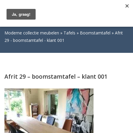
Togg
navig
Moderne collectie meubelen
Tafels
Boomstamtafel
Afrit
29 - boomstamtafel - klant 001
Afrit 29 – boomstamtafel – klant 001